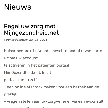
s
Nieuws
g
e
g
e
Regel uw zorg met
v
Mijngezondheid.net
e
Publicatiedatum:
26-05-2026
n
s
Huisartsenpraktijk Noordscheschut nodigt u van harte
uit om uw account
te activeren in het patiënten portaal
MijnGezondheid.net. In dit
portaal kunt u zelf:
– een online afspraak maken voor een bezoek aan de
praktijk
– vragen stellen aan uw zorgverlener via een e-consult