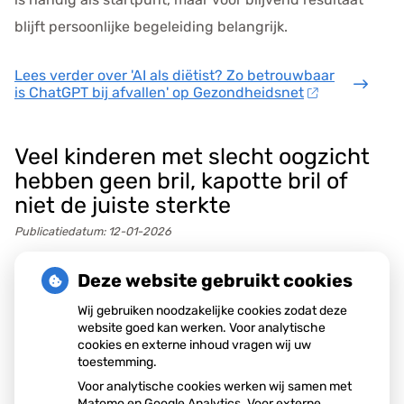
blijft persoonlijke begeleiding belangrijk.
Lees verder
over 'AI als diëtist? Zo betrouwbaar
is ChatGPT bij afvallen' op Gezondheidsnet
Veel kinderen met slecht oogzicht
hebben geen bril, kapotte bril of
niet de juiste sterkte
Publicatiedatum:
12-01-2026
Uit onderzoek van het Jeugdeducatiefonds blijkt dat
Deze website gebruikt cookies
32 procent van de kinderen met slecht zicht geen
Wij gebruiken noodzakelijke cookies zodat deze
goede bril heeft. Naar schatting gaan 135.000
website goed kan werken. Voor analytische
cookies en externe inhoud vragen wij uw
leerlingen zonder passende bril naar school, vaak door
toestemming.
geldgebrek. Slecht zicht leidt tot leerproblemen en
Voor analytische cookies werken wij samen met
Matomo en Google Analytics. Voor externe