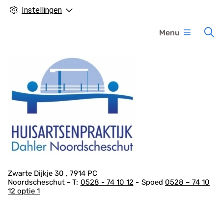
Instellingen
H
Menu
o
o
f
d
m
e
n
u
A
Zwarte Dijkje
30
7914 PC
Noordscheschut
0528 - 74 10 12
Spoed
0528 – 74 10
d
12 optie 1
r
e