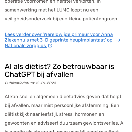
operatie voorkomen en herstel verkorten. In
samenwerking met het LUMC loopt nu een
veiligheidsonderzoek bij een kleine patiëntengroep.
Lees verder
over 'Wereldwijde primeur voor Anna
Ziekenhuis met 3-D geprinte heupimplantaat' op
Nationale zorggids
AI als diëtist? Zo betrouwbaar is
ChatGPT bij afvallen
Publicatiedatum:
12-01-2026
AI kan snel en algemeen dieetadvies geven dat helpt
bij afvallen, maar mist persoonlijke afstemming. Een
diëtist kijkt naar leefstijl, stress, hormonen en
gewoonten en adviseert duurzaam gewichtsverlies. AI
is handig als startpunt, maar voor blijvend resultaat