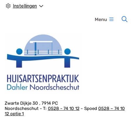
Instellingen
H
Menu
o
o
f
d
m
e
n
u
A
Zwarte Dijkje
30
7914 PC
Noordscheschut
0528 - 74 10 12
Spoed
0528 – 74 10
d
12 optie 1
r
e