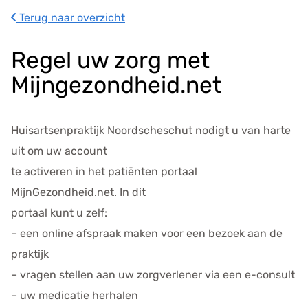
s
Terug naar overzicht
g
e
Regel uw zorg met
g
e
Mijngezondheid.net
v
e
n
Huisartsenpraktijk Noordscheschut nodigt u van harte
s
uit om uw account
te activeren in het patiënten portaal
MijnGezondheid.net. In dit
portaal kunt u zelf:
– een online afspraak maken voor een bezoek aan de
praktijk
– vragen stellen aan uw zorgverlener via een e-consult
– uw medicatie herhalen