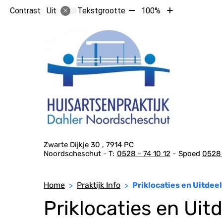
Tekst
Tekst
Contrast
Tekstgrootte
100%
Uit
verkleinen
vergroten
met
met
10%
10%
Hoof
Adresgegevens
Zwarte Dijkje
30
7914 PC
Noordscheschut
0528 - 74 10 12
Spoed
0528 
Home
Praktijk Info
Priklocaties en Uitde
Priklocaties en Ui