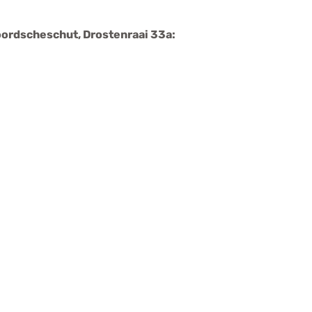
oordscheschut, Drostenraai 33a: