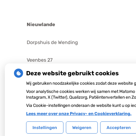
Nieuwlande
Dorpshuis de Wending
Veenbes 27
Deze website gebruikt cookies
Donderdag: 09.45 – 10.15 uur
Wij gebruiken noodzakelijke cookies zodat deze website
Voor analytische cookies werken wij samen met Matomo e
Instagram, X (Twitter), Qualizorg, Patiëntenvertellen e
Via Cookie-instellingen onderaan de website kunt u op 
Lees meer over onze Privacy- en Cookieverklaring.
Uw Zorg Online
|
Beheer
Instellingen
Weigeren
Accepteren