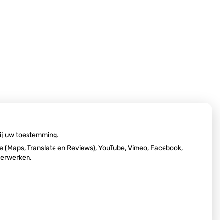
wij uw toestemming.
 (Maps, Translate en Reviews), YouTube, Vimeo, Facebook,
 verwerken.
Ga
naar
het
begin
van
cy verklaring
|
Cookie-instellingen
|
Voorwaarden
de