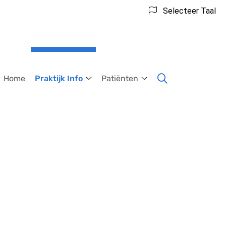
Selecteer Taal
Home
Praktijk Info
Patiënten
Praktijk
Patiënten
Info
submenu
submenu