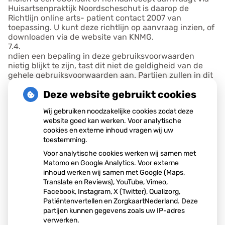
Huisartsenpraktijk Noordscheschut is daarop de
Richtlijn online arts- patient contact 2007 van
toepassing. U kunt deze richtlijn op aanvraag inzien, of
downloaden via de website van KNMG.
7.4.
ndien een bepaling in deze gebruiksvoorwaarden
nietig blijkt te zijn, tast dit niet de geldigheid van de
gehele gebruiksvoorwaarden aan. Partijen zullen in dit
geval ter vervanging (een) nieuwe bepaling(en)
Deze website gebruikt cookies
vaststellen, waarmee zoveel als rechtens mogelijk is
aan de bedoeling van de oorspronkelijke bepaling
Wij gebruiken noodzakelijke cookies zodat deze
gestalte wordt gegeven.
website goed kan werken. Voor analytische
7.5.
cookies en externe inhoud vragen wij uw
Huisartsenpraktijk Noordscheschut is gerechtigd haar
toestemming.
rechten en verplichtingen uit de overeenkomst over te
dragen aan een derde die de website of de betreffende
Voor analytische cookies werken wij samen met
bedrijfsactiviteit van haar overneemt.
Matomo en Google Analytics. Voor externe
7.6.
inhoud werken wij samen met Google (Maps,
Afwijkingen van deze gebruiksvoorwaarden zijn alleen
Translate en Reviews), YouTube, Vimeo,
bindend indien deze door Huisartsenpraktijk
Facebook, Instagram, X (Twitter), Qualizorg,
Noordscheschut schriftelijk zijn aanvaard.
Patiëntenvertellen en ZorgkaartNederland. Deze
7.7.
partijen kunnen gegevens zoals uw IP-adres
Vragen die ontstaan zijn na het lezen van deze
verwerken.