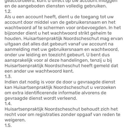
geaccordeerd, kunt u direct op uw account inloggen
en de aangeboden diensten volledig gebruiken.
1.2.
Als u een account heeft, dient u de toegang tot uw
account door middel van de gebruikersnaam en het
wachtwoord af te schermen voor onbevoegden. In het
bijzonder dient u het wachtwoord strikt geheim te
houden. Huisartsenpraktijk Noordscheschut mag ervan
uitgaan dat alles dat gebeurt vanaf uw account na
aanmelding met uw gebruikersnaam en wachtwoord,
onder uw leiding en toezicht gebeurt. U bent dus
aansprakelijk voor al deze handelingen, tenzij u bij
Huisartsenpraktijk Noordscheschut heeft gemeld dat
een ander uw wachtwoord kent.
1.3.
Indien dat nodig is voor de door u gevraagde dienst
kan Huisartsenpraktijk Noordscheschut u verzoeken
om extra identificerende informatie alvorens de
gevraagde dienst wordt verleend.
1.4.
Huisartsenpraktijk Noordscheschut behoudt zich het
recht voor om registraties zonder opgaaf van reden te
weigeren.
1.5.