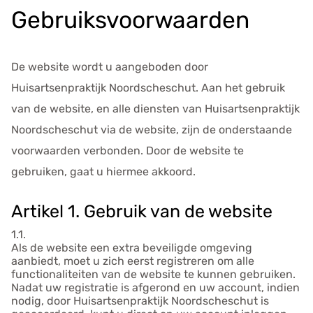
s
Gebruiksvoorwaarden
g
e
g
De website wordt u aangeboden door
e
Huisartsenpraktijk Noordscheschut. Aan het gebruik
v
e
van de website, en alle diensten van Huisartsenpraktijk
n
Noordscheschut via de website, zijn de onderstaande
s
voorwaarden verbonden. Door de website te
gebruiken, gaat u hiermee akkoord.
Artikel 1. Gebruik van de website
1.1.
Als de website een extra beveiligde omgeving
aanbiedt, moet u zich eerst registreren om alle
functionaliteiten van de website te kunnen gebruiken.
Nadat uw registratie is afgerond en uw account, indien
nodig, door Huisartsenpraktijk Noordscheschut is