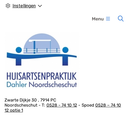
Instellingen
H
Menu
o
o
f
d
m
e
n
u
A
Zwarte Dijkje
30
7914 PC
Noordscheschut
0528 - 74 10 12
Spoed
0528 – 74 10
d
12 optie 1
r
e