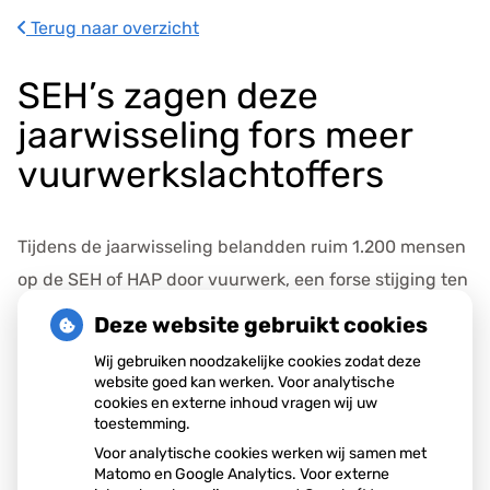
s
Terug naar overzicht
g
e
SEH’s zagen deze
g
e
jaarwisseling fors meer
v
vuurwerkslachtoffers
e
n
s
Tijdens de jaarwisseling belandden ruim 1.200 mensen
op de SEH of HAP door vuurwerk, een forse stijging ten
opzichte van vorig jaar. Vooral het aantal SEH-
Deze website gebruikt cookies
slachtoffers nam toe, met opvallend veel ernstig
Wij gebruiken noodzakelijke cookies zodat deze
gewonde kinderen. De toename komt niet door meer
website goed kan werken. Voor analytische
cookies en externe inhoud vragen wij uw
illegaal vuurwerk, maar mogelijk door risicovoller
toestemming.
gedrag van afstekers.
Voor analytische cookies werken wij samen met
Matomo en Google Analytics. Voor externe