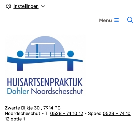
Instellingen
H
Menu
o
o
f
d
m
e
n
u
A
Zwarte Dijkje
30
7914 PC
Noordscheschut
0528 - 74 10 12
Spoed
0528 – 74 10
d
12 optie 1
r
e