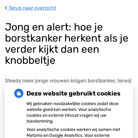
s
Terug naar overzicht
g
e
Jong en alert: hoe je
g
e
borstkanker herkent als je
v
verder kijkt dan een
e
n
knobbeltje
s
Steeds meer jonge vrouwen krijgen borstkanker, terwijl
screening pas vanaf 50 jaar start. Daarom is eigen
Deze website gebruikt cookies
alertheid cruciaal. Let niet alleen op knobbeltjes, maar
Wij gebruiken noodzakelijke cookies zodat deze
ook op huid-, vorm- en tepelveranderingen. Volgens
website goed kan werken. Voor analytische
cookies en externe inhoud vragen wij uw
KWF Kankerbestrijding kan vroege herkenning het
toestemming.
verschil maken. Ga bij twijfel altijd naar de huisarts.
Voor analytische cookies werken wij samen met
Matomo en Google Analytics. Voor externe