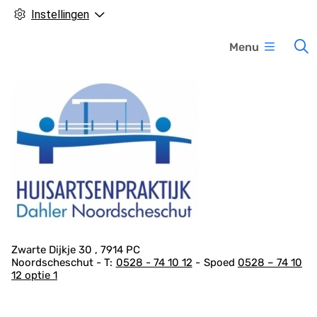
Instellingen
H
Menu
o
o
f
d
m
e
n
u
A
Zwarte Dijkje
30
7914 PC
Noordscheschut
0528 - 74 10 12
Spoed
0528 – 74 10
d
12 optie 1
r
e