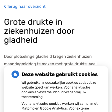
s
Terug naar overzicht
g
e
Grote drukte in
g
e
ziekenhuizen door
v
gladheid
e
n
s
Door plotselinge gladheid kregen ziekenhuizen
maandagmiddag te maken met grote drukte. Veel
mensen meldden zich met botbreuken na valpartijen.
Deze website gebruikt cookies
Spoedeisende hulpen behandelden in korte tijd
Wij gebruiken noodzakelijke cookies zodat deze
uitzonderlijk veel patiënten, waardoor wachttijden
website goed kan werken. Voor analytische
cookies en externe inhoud vragen wij uw
opliepen en ziekenhuizen extra personeel inzetten om
toestemming.
de toestroom aan te kunnen.
Voor analytische cookies werken wij samen met
Matomo en Google Analytics. Voor externe