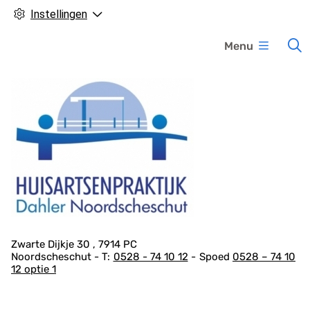
Instellingen
H
Menu
o
o
f
d
m
e
n
u
A
Zwarte Dijkje
30
7914 PC
Noordscheschut
0528 - 74 10 12
Spoed
0528 – 74 10
d
12 optie 1
r
e